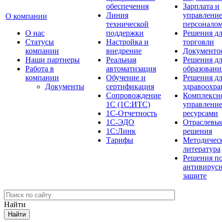
обеспечения
Зарплата и
Линия
управлени
О компании
технической
персонало
О нас
поддержки
Решения д
Cтатусы
Настройка и
торговли
компании
внедрение
Документо
Наши партнеры
Реальная
Решения д
Работа в
автоматизация
образовани
компании
Обучение и
Решения д
Документы
сертификация
здравоохра
Сопровождение
Комплексн
1С (1С:ИТС)
управлени
1С-Отчетность
ресурсами
1С-ЭДО
Отраслевы
1С:Линк
решения
Тарифы
Методичес
литература
Решения п
антивирус
защите
Найти