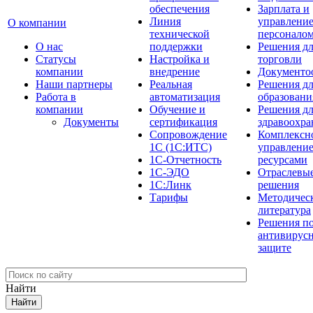
обеспечения
Зарплата и
Линия
управлени
О компании
технической
персонало
О нас
поддержки
Решения д
Cтатусы
Настройка и
торговли
компании
внедрение
Документо
Наши партнеры
Реальная
Решения д
Работа в
автоматизация
образовани
компании
Обучение и
Решения д
Документы
сертификация
здравоохра
Сопровождение
Комплексн
1С (1С:ИТС)
управлени
1С-Отчетность
ресурсами
1С-ЭДО
Отраслевы
1С:Линк
решения
Тарифы
Методичес
литература
Решения п
антивирус
защите
Найти