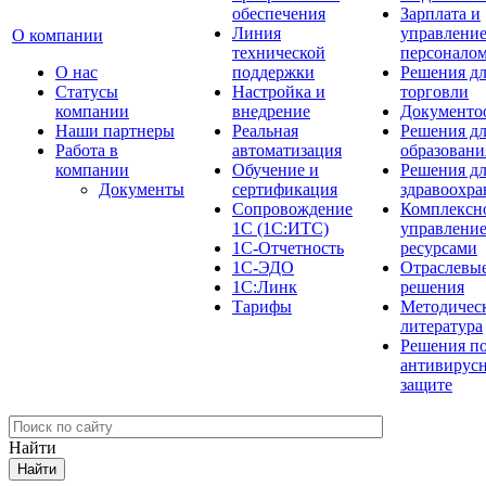
обеспечения
Зарплата и
Линия
управлени
О компании
технической
персонало
О нас
поддержки
Решения д
Cтатусы
Настройка и
торговли
компании
внедрение
Документо
Наши партнеры
Реальная
Решения д
Работа в
автоматизация
образовани
компании
Обучение и
Решения д
Документы
сертификация
здравоохра
Сопровождение
Комплексн
1С (1С:ИТС)
управлени
1С-Отчетность
ресурсами
1С-ЭДО
Отраслевы
1С:Линк
решения
Тарифы
Методичес
литература
Решения п
антивирус
защите
Найти