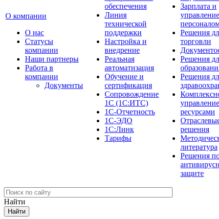
обеспечения
Зарплата и
Линия
управлени
О компании
технической
персонало
О нас
поддержки
Решения д
Cтатусы
Настройка и
торговли
компании
внедрение
Документо
Наши партнеры
Реальная
Решения д
Работа в
автоматизация
образовани
компании
Обучение и
Решения д
Документы
сертификация
здравоохра
Сопровождение
Комплексн
1С (1С:ИТС)
управлени
1С-Отчетность
ресурсами
1С-ЭДО
Отраслевы
1С:Линк
решения
Тарифы
Методичес
литература
Решения п
антивирус
защите
Найти