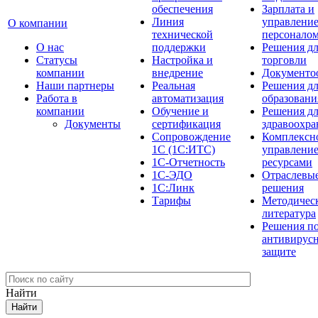
обеспечения
Зарплата и
Линия
управлени
О компании
технической
персонало
О нас
поддержки
Решения д
Cтатусы
Настройка и
торговли
компании
внедрение
Документо
Наши партнеры
Реальная
Решения д
Работа в
автоматизация
образовани
компании
Обучение и
Решения д
Документы
сертификация
здравоохра
Сопровождение
Комплексн
1С (1С:ИТС)
управлени
1С-Отчетность
ресурсами
1С-ЭДО
Отраслевы
1С:Линк
решения
Тарифы
Методичес
литература
Решения п
антивирус
защите
Найти