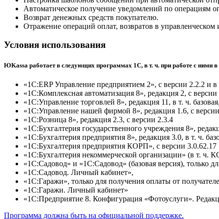
Автоматическое получение уведомлений по операциям о
Возврат денежных средств покупателю.
Отражение операций оплат, возвратов в управленческом и
Условия использования
ЮKassa работает в следующих программах 1С, в т. ч. при работе с ними в 
«1С:ERP Управление предприятием 2», с версии 2.2.2 и в 
«1С:Комплексная автоматизация 8», редакция 2, с версии 2
«1С:Управление торговлей 8», редакция 11, в т. ч. базовая,
«1С:Управление нашей фирмой 8», редакция 1.6, с версии
«1С:Розница 8», редакция 2.3, с версии 2.3.4
«1С:Бухгалтерия государственного учреждения 8», редакци
«1С:Бухгалтерия предприятия 8», редакция 3.0, в т. ч. базо
«1С:Бухгалтерия предприятия КОРП», с версии 3.0.62.17
«1С:Бухгалтерия некоммерческой организации» (в т. ч. К
«1С:Садовод» и «1С:Садовод» (базовая версия), только д
«1С:Садовод. Личный кабинет»,
«1С:Гаражи», только для получения оплаты от получателе
«1С:Гаражи. Личный кабинет»
«1С:Предприятие 8. Конфигурация «Фотоуслуги». Редакц
Программа должна быть на официальной поддержке.