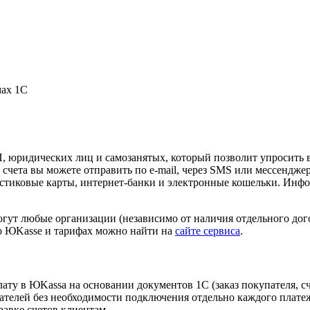
мах 1С
П, юридических лиц и самозанятых, который позволит упросить
 счета вы можете отправить по e-mail, через SMS или мессендж
астиковые карты, интернет-банки и электронные кошельки. Ин
огут любые организации (независимо от наличия отдельного до
 ЮKassе и тарифах можно найти на
сайте сервиса
.
ту в ЮKassa на основании документов 1C (заказ покупателя, счет
телей без необходимости подключения отдельно каждого платеж
авке счетов клиентам.