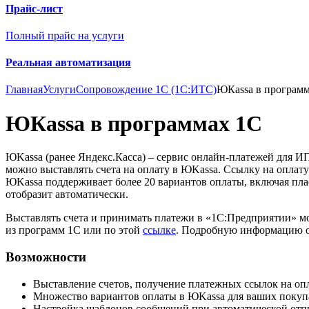
Прайс-лист
Полный прайс на услуги
Реальная автоматизация
Главная
Услуги
Сопровождение 1С (1С:ИТС)
ЮКаssа в програм
ЮКаssа в программах 1С
ЮKassa (ранее Яндекс.Касса) – сервис онлайн-платежей для И
можно выставлять счета на оплату в ЮKassa. Ссылку на оплату
ЮKassa поддерживает более 20 вариантов оплаты, включая пл
отобразит автоматически.
Выставлять счета и принимать платежи в «1С:Предприятии» м
из программ 1С или по этой
ссылке
. Подробную информацию о
Возможности
Выставление счетов, получение платежных ссылок на опла
Множество вариантов оплаты в ЮKassa для ваших покупа
Настройка шаблонов сообщений при автоматической отпр