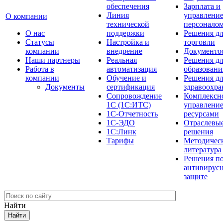
обеспечения
Зарплата и
Линия
управлени
О компании
технической
персонало
О нас
поддержки
Решения д
Cтатусы
Настройка и
торговли
компании
внедрение
Документо
Наши партнеры
Реальная
Решения д
Работа в
автоматизация
образовани
компании
Обучение и
Решения д
Документы
сертификация
здравоохра
Сопровождение
Комплексн
1С (1С:ИТС)
управлени
1С-Отчетность
ресурсами
1С-ЭДО
Отраслевы
1С:Линк
решения
Тарифы
Методичес
литература
Решения п
антивирус
защите
Найти