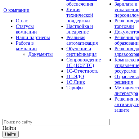
обеспечения
Зарплата и
Линия
управлени
О компании
технической
персонало
О нас
поддержки
Решения д
Cтатусы
Настройка и
торговли
компании
внедрение
Документо
Наши партнеры
Реальная
Решения д
Работа в
автоматизация
образовани
компании
Обучение и
Решения д
Документы
сертификация
здравоохра
Сопровождение
Комплексн
1С (1С:ИТС)
управлени
1С-Отчетность
ресурсами
1С-ЭДО
Отраслевы
1С:Линк
решения
Тарифы
Методичес
литература
Решения п
антивирус
защите
Найти