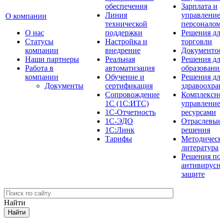
обеспечения
Зарплата и
Линия
управлени
О компании
технической
персонало
О нас
поддержки
Решения д
Cтатусы
Настройка и
торговли
компании
внедрение
Документо
Наши партнеры
Реальная
Решения д
Работа в
автоматизация
образовани
компании
Обучение и
Решения д
Документы
сертификация
здравоохра
Сопровождение
Комплексн
1С (1С:ИТС)
управлени
1С-Отчетность
ресурсами
1С-ЭДО
Отраслевы
1С:Линк
решения
Тарифы
Методичес
литература
Решения п
антивирус
защите
Найти