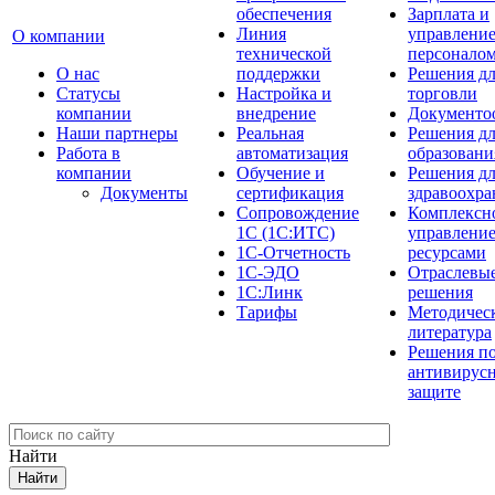
обеспечения
Зарплата и
Линия
управлени
О компании
технической
персонало
О нас
поддержки
Решения д
Cтатусы
Настройка и
торговли
компании
внедрение
Документо
Наши партнеры
Реальная
Решения д
Работа в
автоматизация
образовани
компании
Обучение и
Решения д
Документы
сертификация
здравоохра
Сопровождение
Комплексн
1С (1С:ИТС)
управлени
1С-Отчетность
ресурсами
1С-ЭДО
Отраслевы
1С:Линк
решения
Тарифы
Методичес
литература
Решения п
антивирус
защите
Найти