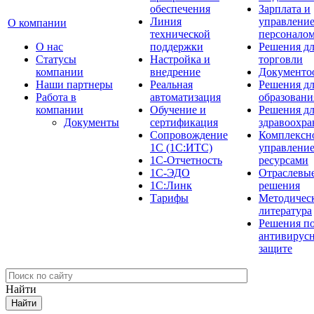
обеспечения
Зарплата и
Линия
управлени
О компании
технической
персонало
О нас
поддержки
Решения д
Cтатусы
Настройка и
торговли
компании
внедрение
Документо
Наши партнеры
Реальная
Решения д
Работа в
автоматизация
образовани
компании
Обучение и
Решения д
Документы
сертификация
здравоохра
Сопровождение
Комплексн
1С (1С:ИТС)
управлени
1С-Отчетность
ресурсами
1С-ЭДО
Отраслевы
1С:Линк
решения
Тарифы
Методичес
литература
Решения п
антивирус
защите
Найти