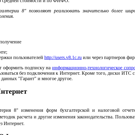
о средней стоимости и по ФИФО.
галтерии 8" позволяют реализовать значительно более шир
оления.
 получение
чте;
держки пользователей
http://users.v8.1c.ru
или через партнеров фир
ут оформить подписку на
информационно-технологическое сопр
оваться без подключения к Интернет. Кроме того, диски ИТС с
 данных "Гарант" и многое другое.
Интернет
ерия 8" изменения форм бухгалтерской и налоговой отчет
методик расчета и другие изменения законодательства. Пользова
з Интернет.