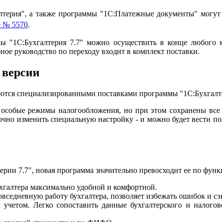
лтерия", а также программы "1С:Платежные документы" могут
 № 5570
.
мы "1С:Бухгалтерия 7.7" можно осуществить в конце любого м
ное руководство по переходу входит в комплект поставки.
 версии
ются специализированными поставками программы "1С:Бухгалтер
особые режимы налогообложения, но при этом сохранены все 
точно изменить специальную настройку - и можно будет вести
рии 7.7", новая программа значительно превосходит ее по фун
хгалтера максимально удобной и комфортной.
овседневную работу бухгалтера, позволяет избежать ошибок и сэ
 учетом. Легко сопоставить данные бухгалтерского и налогов