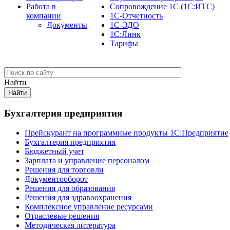
Работа в
Сопровождение 1С (1С:ИТС)
компании
1С-Отчетность
Документы
1С-ЭДО
1С:Линк
Тарифы
Найти
Бухгалтерия предприятия
Прейскурант на программные продукты 1С:Предприятие
Бухгалтерия предприятия
Бюджетный учет
Зарплата и управление персоналом
Решения для торговли
Документооборот
Решения для образования
Решения для здравоохранения
Комплексное управление ресурсами
Отраслевые решения
Методическая литература