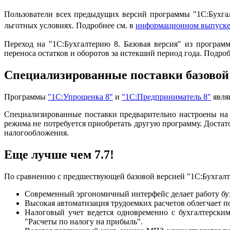
Пользователи всех предыдущих версий программы "1С:Бухга
льготных условиях. Подробнее см. в
информационном выпуске
Переход на "1С:Бухгалтерию 8. Базовая версия" из програм
переноса остатков и оборотов за истекший период года. Подроб
Специализированные поставки базовой
Программы
"1С:Упрощенка 8"
и
"1С:Предприниматель 8"
явля
Специализированные поставки предварительно настроены на 
режима не потребуется приобретать другую программу. Доста
налогообложения.
Еще лучше чем 7.7!
По сравнению с предшествующей базовой версией "1С:Бухгалте
Современный эргономичный интерфейс делает работу бу
Высокая автоматизация трудоемких расчетов облегчает п
Налоговый учет ведется одновременно с бухгалтерским
"Расчеты по налогу на прибыль".