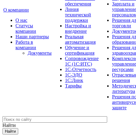
обеспечения
Зарплата и
Линия
управлени
О компании
технической
персонало
О нас
поддержки
Решения д
Cтатусы
Настройка и
торговли
компании
внедрение
Документо
Наши партнеры
Реальная
Решения д
Работа в
автоматизация
образовани
компании
Обучение и
Решения д
Документы
сертификация
здравоохра
Сопровождение
Комплексн
1С (1С:ИТС)
управлени
1С-Отчетность
ресурсами
1С-ЭДО
Отраслевы
1С:Линк
решения
Тарифы
Методичес
литература
Решения п
антивирус
защите
Найти