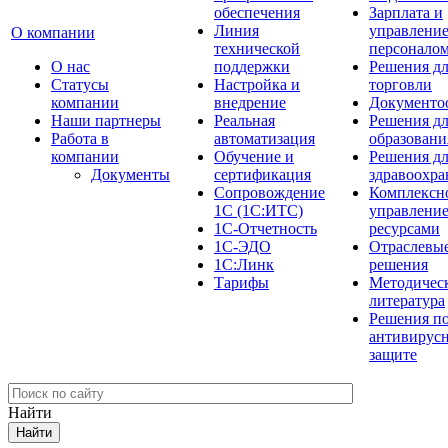
обеспечения
Зарплата и
Линия
управлени
О компании
технической
персонало
О нас
поддержки
Решения д
Cтатусы
Настройка и
торговли
компании
внедрение
Документо
Наши партнеры
Реальная
Решения д
Работа в
автоматизация
образовани
компании
Обучение и
Решения д
Документы
сертификация
здравоохра
Сопровождение
Комплексн
1С (1С:ИТС)
управлени
1С-Отчетность
ресурсами
1С-ЭДО
Отраслевы
1С:Линк
решения
Тарифы
Методичес
литература
Решения п
антивирус
защите
Найти