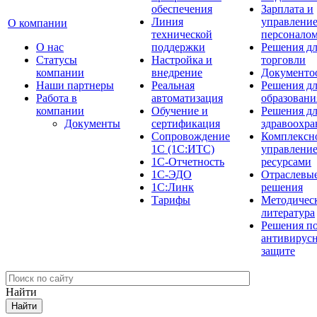
обеспечения
Зарплата и
Линия
управлени
О компании
технической
персонало
О нас
поддержки
Решения д
Cтатусы
Настройка и
торговли
компании
внедрение
Документо
Наши партнеры
Реальная
Решения д
Работа в
автоматизация
образовани
компании
Обучение и
Решения д
Документы
сертификация
здравоохра
Сопровождение
Комплексн
1С (1С:ИТС)
управлени
1С-Отчетность
ресурсами
1С-ЭДО
Отраслевы
1С:Линк
решения
Тарифы
Методичес
литература
Решения п
антивирус
защите
Найти