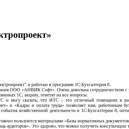
ктропроект»
ктропроект" и работаю в программе 1С:Бухгалтерия 8.
пания ООО «АНВИК Софт». Очень довольна сотрудничеством с 
овинках 1С, акциях, ответят на все вопросы.
 и могу сказать, что ИТС – это отличный помощник в раб
учет» и «Кадры и оплата труда» позволяет нам, работникам бу
ь события хозяйственной деятельности в 1С:Бухгалтерии 8, оп
янно пользуются материалами «Базы нормативных документов» и
ь аудиторов». Это здорово, что можно получить консультации 