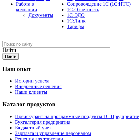
Работа в
Сопровождение 1С (1С:ИТС)
компании
1С-Отчетность
Документы
1С-ЭДО
1С:Линк
Тарифы
Найти
Наш опыт
Истории успеха
Внедренные решения
Наши клиенты
Каталог продуктов
Прейскурант на программные продукты 1С:Предприятие
Бухгалтерия предприятия
Бюджетный учет
Зарплата и управление персоналом
Решения для торговли