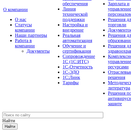
обеспечения
Зарплата и
Линия
управлени
О компании
технической
персонало
О нас
поддержки
Решения д
Cтатусы
Настройка и
торговли
компании
внедрение
Документо
Наши партнеры
Реальная
Решения д
Работа в
автоматизация
образовани
компании
Обучение и
Решения д
Документы
сертификация
здравоохра
Сопровождение
Комплексн
1С (1С:ИТС)
управлени
1С-Отчетность
ресурсами
1С-ЭДО
Отраслевы
1С:Линк
решения
Тарифы
Методичес
литература
Решения п
антивирус
защите
Найти