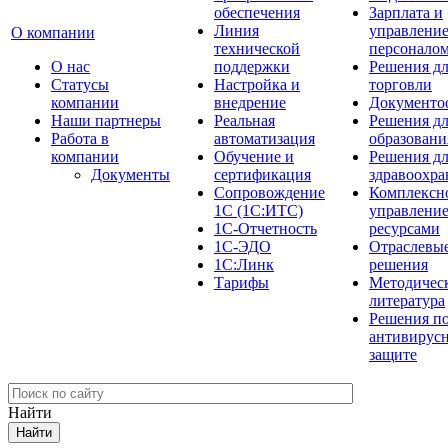
обеспечения
Зарплата и
Линия
управлени
О компании
технической
персонало
О нас
поддержки
Решения д
Cтатусы
Настройка и
торговли
компании
внедрение
Документо
Наши партнеры
Реальная
Решения д
Работа в
автоматизация
образовани
компании
Обучение и
Решения д
Документы
сертификация
здравоохра
Сопровождение
Комплексн
1С (1С:ИТС)
управлени
1С-Отчетность
ресурсами
1С-ЭДО
Отраслевы
1С:Линк
решения
Тарифы
Методичес
литература
Решения п
антивирус
защите
Найти