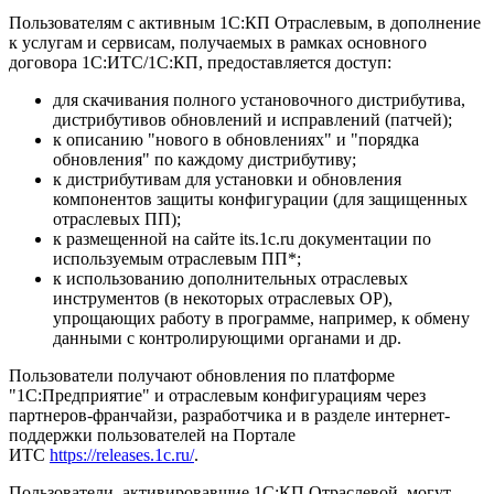
Пользователям с активным 1С:КП Отраслевым, в дополнение
к услугам и сервисам, получаемых в рамках основного
договора 1С:ИТС/1С:КП, предоставляется доступ:
для скачивания полного установочного дистрибутива,
дистрибутивов обновлений и исправлений (патчей);
к описанию "нового в обновлениях" и "порядка
обновления" по каждому дистрибутиву;
к дистрибутивам для установки и обновления
компонентов защиты конфигурации (для защищенных
отраслевых ПП);
к размещенной на сайте its.1c.ru документации по
используемым отраслевым ПП*;
к использованию дополнительных отраслевых
инструментов (в некоторых отраслевых ОР),
упрощающих работу в программе, например, к обмену
данными с контролирующими органами и др.
Пользователи получают обновления по платформе
"1С:Предприятие" и отраслевым конфигурациям через
партнеров-франчайзи, разработчика и в разделе интернет-
поддержки пользователей на Портале
ИТС
https://releases.1c.ru/
.
Пользователи, активировавшие 1С:КП Отраслевой, могут