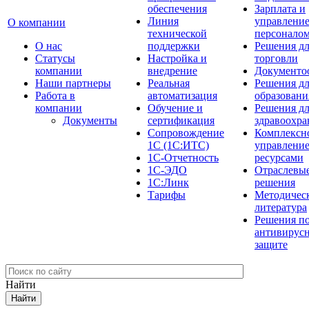
обеспечения
Зарплата и
Линия
управлени
О компании
технической
персонало
О нас
поддержки
Решения д
Cтатусы
Настройка и
торговли
компании
внедрение
Документо
Наши партнеры
Реальная
Решения д
Работа в
автоматизация
образовани
компании
Обучение и
Решения д
Документы
сертификация
здравоохра
Сопровождение
Комплексн
1С (1С:ИТС)
управлени
1С-Отчетность
ресурсами
1С-ЭДО
Отраслевы
1С:Линк
решения
Тарифы
Методичес
литература
Решения п
антивирус
защите
Найти