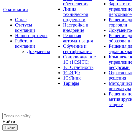
обеспечения
Зарплата и
Линия
управлени
О компании
технической
персонало
О нас
поддержки
Решения д
Cтатусы
Настройка и
торговли
компании
внедрение
Документо
Наши партнеры
Реальная
Решения д
Работа в
автоматизация
образовани
компании
Обучение и
Решения д
Документы
сертификация
здравоохра
Сопровождение
Комплексн
1С (1С:ИТС)
управлени
1С-Отчетность
ресурсами
1С-ЭДО
Отраслевы
1С:Линк
решения
Тарифы
Методичес
литература
Решения п
антивирус
защите
Найти