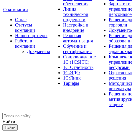
обеспечения
Зарплата и
Линия
управлени
О компании
технической
персонало
О нас
поддержки
Решения д
Cтатусы
Настройка и
торговли
компании
внедрение
Документо
Наши партнеры
Реальная
Решения д
Работа в
автоматизация
образовани
компании
Обучение и
Решения д
Документы
сертификация
здравоохра
Сопровождение
Комплексн
1С (1С:ИТС)
управлени
1С-Отчетность
ресурсами
1С-ЭДО
Отраслевы
1С:Линк
решения
Тарифы
Методичес
литература
Решения п
антивирус
защите
Найти