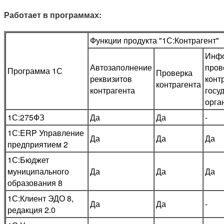
Работает в программах:
Функции продукта "1С:Контрагент"
Инфо
Автозаполнение
пров
Программа 1С
Проверка
реквизитов
конт
контрагента
контрагента
госу
орга
1С:275ФЗ
Да
Да
-
1С:ERP Управление
Да
Да
Да
предприятием 2
1С:Бюджет
муниципального
Да
Да
Да
образования 8
1С:Клиент ЭДО 8,
Да
Да
-
редакция 2.0