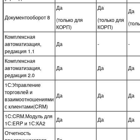
Да
Да
Да
Документооборот 8
(только для
(только для
(тол
КОРП)
КОРП)
Комплексная
автоматизация,
Да
-
-
редакция 1.1
Комплексная
автоматизация,
Да
Да
Да
редакция 2.0
1С:Управление
торговлей и
Да
Да
Да
взаимоотношениями
с клиентами(CRM)
1C:CRM.Модуль для
Да
Да
Да
1С:ERP и 1С:КА2
Отчетность