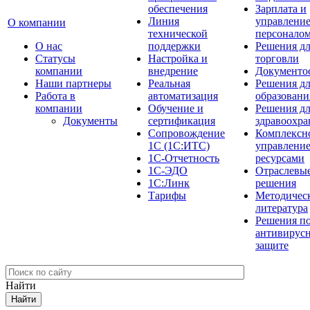
обеспечения
Зарплата и
Линия
управлени
О компании
технической
персонало
О нас
поддержки
Решения д
Cтатусы
Настройка и
торговли
компании
внедрение
Документо
Наши партнеры
Реальная
Решения д
Работа в
автоматизация
образовани
компании
Обучение и
Решения д
Документы
сертификация
здравоохра
Сопровождение
Комплексн
1С (1С:ИТС)
управлени
1С-Отчетность
ресурсами
1С-ЭДО
Отраслевы
1С:Линк
решения
Тарифы
Методичес
литература
Решения п
антивирус
защите
Найти