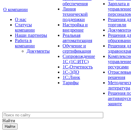
обеспечения
Зарплата и
Линия
управлени
О компании
технической
персонало
О нас
поддержки
Решения д
Cтатусы
Настройка и
торговли
компании
внедрение
Документо
Наши партнеры
Реальная
Решения д
Работа в
автоматизация
образовани
компании
Обучение и
Решения д
Документы
сертификация
здравоохра
Сопровождение
Комплексн
1С (1С:ИТС)
управлени
1С-Отчетность
ресурсами
1С-ЭДО
Отраслевы
1С:Линк
решения
Тарифы
Методичес
литература
Решения п
антивирус
защите
Найти